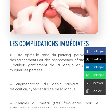
LES COMPLICATIONS IMMÉDIATES
Partager
> Juste après la pose du piercing, peuvent surgir
Twitter
des saignements ou des phénomènes inflammatoires
: douleur, gonflement de la langue et / ou des
Partager
muqueuses percées.
Partager
Envoyer
> Augmentation du débit salivaire, difficulté
d’élocution, hypersensibilité de la langue.
Copier
> Allergies au métal (très fréquentes pour le